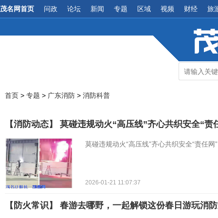
茂名网首页
问政
论坛
新闻
专题
区域
视频
财经
旅
首页
>
专题
>
广东消防
>
消防科普
【消防动态】 莫碰违规动火“高压线”齐心共织安全“责
莫碰违规动火“高压线”齐心共织安全“责任网”
2026-01-21 11:07:37
【防火常识】 春游去哪野，一起解锁这份春日游玩消