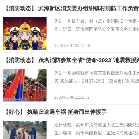
【消防动态】 滨海新区消安委办组织镇村消防工作负
为进一步提升镇、村（居）委消防安全负责
作，近日，滨海新区消防安全委员会办公室
2023-03-07 09:47:49
【消防动态】 茂名消防参加全省“使命-2023”地震救
为进一步加强我市地震灾害救援应对准备工
灾”实战能力，2月27-28日，茂名市消防救
2023-03-06 11:12:52
【好心】 执勤归途遇车祸 挺身而出伸援手
近日傍晚，高州市消防救援大队宝光消防站执
生小碰撞，出于本能反应，宝光消防救援站