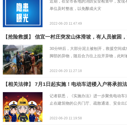
近期，在全市各地的消防安全检查中，发现
单位及时整改，以免酿成火灾
2022-06-20 11:47:49
【抢险救援】 信宜一村庄突发山体滑坡，有人员被困
30分钟后，大部分泥土被刨开，救援空间
脚部的异物，随后合力往上拉开异物，此时
2022-06-20 11:27:18
【相关法律】 7月1日起实施！电动车进楼入户将承担
记者获悉，《实施办法》进一步聚焦电动车
止在建筑物的公共门厅、疏散通道、安全出
2022-06-20 11:19:58