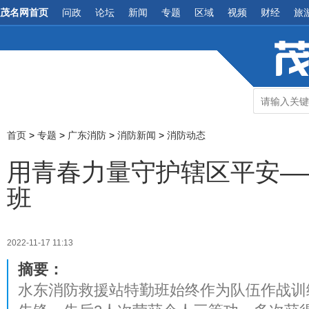
茂名网首页
问政
论坛
新闻
专题
区域
视频
财经
旅
首页
>
专题
>
广东消防
>
消防新闻
>
消防动态
用青春力量守护辖区平安—
班
2022-11-17 11:13
摘要：
水东消防救援站特勤班始终作为队伍作战训