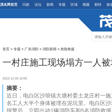
茂名网首页
问政
论坛
新闻
专题
区域
视频
财经
旅
首页
>
专题
>
广东消防
>
消防新闻
>
抢险救援
一村庄施工现场塌方一人被
2022-12-05 10:05
摘要：
近日，电白区沙琅镇大塘村委土龙庄村一施
名工人大半个身体被埋在泥坑里。电白区沙
报警后，立即出动1辆消防车和5名消防救