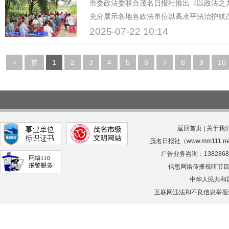
市委政法委联合茂名日报社推出《以政法之力
充分展示各地各政法单位以高水平法治护航
力推动建设更高水平的法治茂名平安茂名。
2025-07-22 10:14
<
首
1
2
3
4
5
6
7
8
9
10
页
返回首页
|
关于我
茂名日报社（www.mm111.
广告业务咨询：138286
信息网络传播视听节
中华人民共和
互联网违法和不良信息举报受理