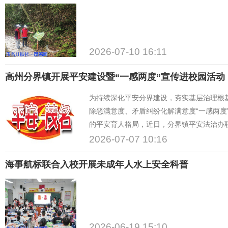
2026-07-10 16:11
高州分界镇开展平安建设暨“一感两度”宣传进校园活动
为持续深化平安分界建设，夯实基层治理根
除恶满意度、矛盾纠纷化解满意度“一感两度
的平安育人格局，近日，分界镇平安法治办
司法干警、专职社工及镇村法律顾问走进分
2026-07-07 10:16
宣传活动，共计百余名师生参与活动。
海事航标联合入校开展未成年人水上安全科普
2026-06-19 15:10