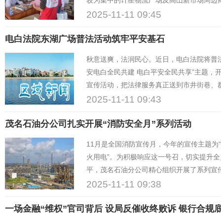
较为集中的计星物流广场及高山新市场周边商
主题宣传活动。
2025-11-11 09:45
电白法院东湖广场普法活动筑牢平安基石
秋意送爽，法润民心。近日，电白法院将普法
安电白全民共建 电白平安全民共享”主题，
宣传活动，把法律服务真正送到市井街巷、
2025-11-11 09:43
茂名石油分公司扎实开展“消防安全月”系列活动
11月是全国消防宣传月，今年的宣传主题为
火用电”。为积极响应这一号召，切实提升
平，茂名石油分公司精心组织开展了系列宣
节，全面加强消防宣传教育培训，落实消防
2025-11-11 09:38
一场金融“维权”官司背后 设局反催收终败诉 银行合规