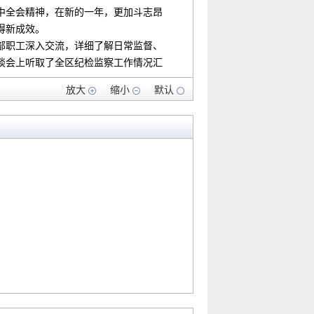
中全会精神，在新的一年，更加斗志昂
得新成效。
职工深入交流，详细了解日常监督、
谈会上听取了全区纪检监察工作情况汇
放大
缩小
默认
检监察干部要始终坚守政治立场、把
求践行使命。一方面常态化强化理论武
把稳思想之舵，不断提升政治判断力、
纪委及省、市纪委工作部署，层层压实
督、深化正风反腐等重点工作中主动担
，精准聚焦区委“1382”工作任务、省
紧扣案件办理全流程深耕专项整治，以精
为抓手提升治理效能，不断完善巡察工
督思路和工作方法，精准聚焦民生领域
败问题，坚决清除“害群之马”，不让腐
层压实责任、筑牢廉洁防线，为区域发