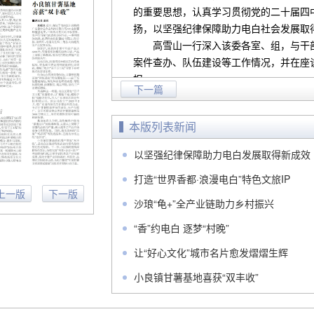
的重要思想，认真学习贯彻党的二十届四
扬，以坚强纪律保障助力电白社会发展取
高雪山一行深入该委各室、组，与干部
案件查办、队伍建设等工作情况，并在座
报。
下一篇
会议强调，全区纪检监察机关和广大纪
牢政治方向，以高标准锚定目标、以严要
本版列表新闻
装，持续筑牢信仰之基、补足精神之钙、
领悟力与执行力；另一方面全面对标中央
以坚强纪律保障助力电白发展取得新成效
工作责任、细化落实举措，在强化政治监
打造“世界香都·浪漫电白”特色文旅IP
当、积极作为，全力“作表率、作标杆”。
上一版
下一版
会议强调，要始终与区委发展“同频共振”
沙琅“龟+”全产业链助力乡村振兴
运会“魅力新电白”专项行动等中心工作，
“香”约电白 逐梦“村晚”
准发力护航中心工作。要以健全监督体系
作格局与风腐同查同治机制，积极创新监
让“好心文化”城市名片愈发熠熠生辉
突出问题，持续整治群众身边不正之风和腐
小良镇甘薯基地喜获“双丰收”
败乱象阻碍电白高质量发展进程。通过层
展营造风清气正的良好政治生态。