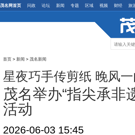
茂名网首页
问政
论坛
新闻
专题
区域
视频
财经
旅
首页
>
新闻
>
茂名新闻
星夜巧手传剪纸 晚风
​茂名举办“指尖承非
活动
2026-06-03 15:45