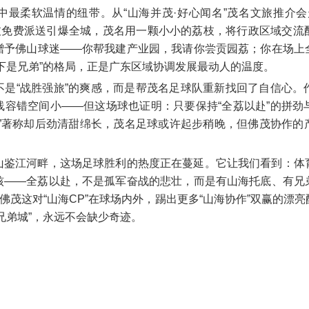
中最柔软温情的纽带。从“山海并茂·好心闻名”茂名文旅推介会
荔枝免费派送引爆全城，茂名用一颗小小的荔枝，将行政区域交
赠予佛山球迷——你帮我建产业园，我请你尝贡园荔；你在场上
下是兄弟”的格局，正是广东区域协调发展最动人的温度。
不是“战胜强旅”的爽感，而是帮茂名足球队重新找回了自信心。
线容错空间小——但这场球也证明：只要保持“全荔以赴”的拼劲
熟”著称却后劲清甜绵长，茂名足球或许起步稍晚，但佛茂协作的
山鉴江河畔，这场足球胜利的热度正在蔓延。它让我们看到：体
核——全荔以赴，不是孤军奋战的悲壮，而是有山海托底、有兄
待佛茂这对“山海CP”在球场内外，踢出更多“山海协作”双赢的漂
兄弟城”，永远不会缺少奇迹。