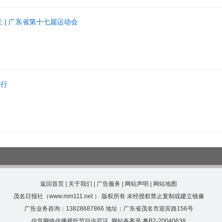
 | 广东省第十七届运动会
同行
返回首页
|
关于我们
|
广告服务
|
网站声明
|
网站地图
茂名日报社（www.mm111.net ） 版权所有 未经授权禁止复制或建立镜像
广告业务咨询：13828687866 地址：广东省茂名市迎宾路156号
信息网络传播视听节目许可证
网站备案号:粤B2-20040638