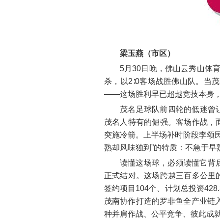
梁玉燕（市区）
5月30日晚，佛山云秀山体
杀，以2∶0客场战胜佛山队。
——这场胜利早已超越竞技本身，
茂名足球队前四轮的低迷曾
茂名人特有的倔强。客场作战，
突施冷箭。上半场补时阶段李颂
熟却风味独到”的特质：不急于
读懂这场球，必须读懂它背后的
正式结对。这场跨越三百多公里
签约项目104个、计划总投资42
茂南协作打造的罗非鱼全产业链
种并肩作战、公平竞争、彼此成