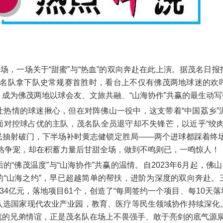
育场，一场关于“甜蜜”与“热血”的双向奔赴在此上演。据茂名日
当茂名队拿下队史常规赛首胜时，看台上不仅有佛茂两地球迷的欢
成为佛茂两地以球会友、文旅共融、“山海协作”共赢的最生动写
让热情的球迷揪心，但在对阵佛山一役中，这支带着“中国荔乡”
面对控球占优的主队，茂名队全员退守却不失锋芒，以近乎“绞肉
民抽射破门，下半场补时黄志健锁定胜局——两个进球都踩着终场
早熟争宠，却在积蓄力量后甘甜全场，做到不鸣则已，一鸣惊人！
“佛茂温度”与“山海协作”共赢的温情。自2023年6月起，佛
的“山海之约”，早已超越简单的帮扶，进阶为深度的双向奔赴。
8.34亿元，落地项目61个，创造了“每周签约一个项目、每10天落
入选国家现代农业产业园，教育、医疗等民生领域协作持续深化
就的兄弟情谊，正是茂名队在场上不畏强手、敢于亮剑的底气源