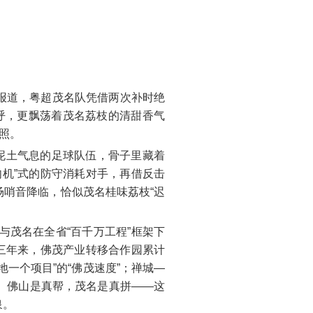
报报道，粤超茂名队凭借两次补时绝
呼，更飘荡着茂名荔枝的清甜香气
照。
泥土气息的足球队伍，骨子里藏着
机”式的防守消耗对手，再借反击
哨音降临，恰似茂名桂味荔枝“迟
山与茂名在全省“百千万工程”框架下
三年来，佛茂产业转移合作园累计
地一个项目”的“佛茂速度”；禅城—
。佛山是真帮，茂名是真拼——这
泉。