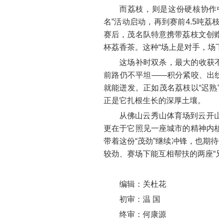
而荔枝，则是这份硬核协作
名”活动启动，再到赛前4.5吨
赛后，茂名队特意携带荔枝文创
杯荔香茶。这种“场上是对手，场
这场补时双杀，最大的收获
前路仍不平坦——积分紧咬、出
就能迸发。正如茂名荔枝以“迟
正是它扎根生长的深厚土壤。
从佛山云秀山体育场到云开
更在于它照见一座城市的精神内
带着这份“茂劲”继续冲锋，也期
较劲、赛场下能互相帮扶的两座“
编辑：关杜花
初审：温 国
终审：何康源