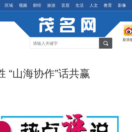
区域
视频
财经
旅游
宜居
生活
人文
教育
影像
新浪
胜 “山海协作”话共赢