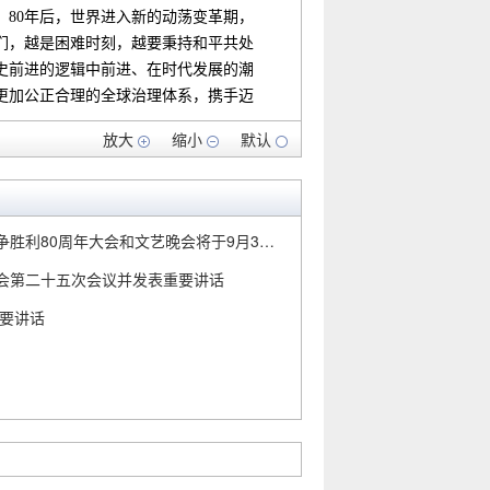
。80年后，世界进入新的动荡变革期，
们，越是困难时刻，越要秉持和平共处
史前进的逻辑中前进、在时代发展的潮
更加公正合理的全球治理体系，携手迈
放大
缩小
默认
小、强弱、贫富，都在全球治理中平
关系民主化，提升发展中国家的代表性
80周年大会和文艺晚会将于9月3日在京举行
整遵守联合国宪章宗旨和原则等公认
会第二十五次会议并发表重要讲话
则平等统一适用，不搞“双标”，不将少
重要讲话
享的全球治理观，加强团结协作，反
，切实发挥联合国在全球治理中不可替
理体系，保障各国人民共同参与全球
社会面临的共同挑战，更好弥合南北发
整体推进，统筹协调全球行动，充分