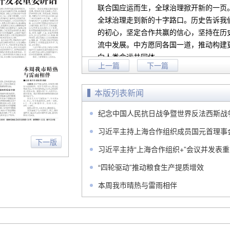
联合国应运而生，全球治理掀开新的一页
全球治理走到新的十字路口。历史告诉我
的初心，坚定合作共赢的信心，坚持在历
流中发展。中方愿同各国一道，推动构建
向人类命运共同体。
上一篇
下一篇
为此，习近平提出全球治理倡议：
第一，奉行主权平等。坚持各国无论大
本版列表新闻
等参与、平等决策、平等受益。推进国际
和发言权。
纪念中国人民抗日战争暨世界反法西斯战争胜利
第二，遵守国际法治。全面、充分、完
习近平主持上海合作组织成员国元首理事
的国际关系基本准则，确保国际法和国际规
下一版
数国家的“家规”强加于人。
习近平主持“上海合作组织+”会议并发表
第三，践行多边主义。坚持共商共建共
“四轮驱动”推动粮食生产提质增效
对单边主义，坚定维护联合国地位和权威
代的重要作用。
本周我市晴热与雷雨相伴
第四，倡导以人为本。改革完善全球治
治理、共享全球治理成果，更好应对人类
展鸿沟，更好维护世界各国共同利益。
第五，注重行动导向。坚持系统谋划、