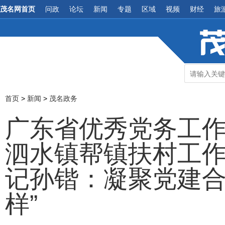
茂名网首页
问政
论坛
新闻
专题
区域
视频
财经
旅
首页
>
新闻
>
茂名政务
广东省优秀党务工
泗水镇帮镇扶村工
记孙锴：凝聚党建合
样”