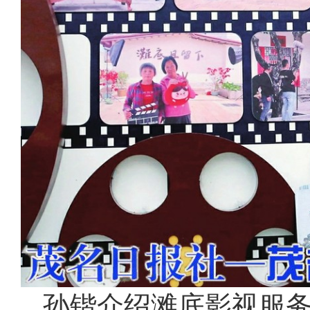
孙锴介绍滩底影视服