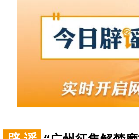
辟 谣
“广州征集解禁摩