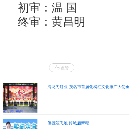
初审：温 国
终审：黄昌明
点赞
海龙阁饼业·茂名市首届化橘红文化推广大使
佛茂筑飞地 跨域启新程