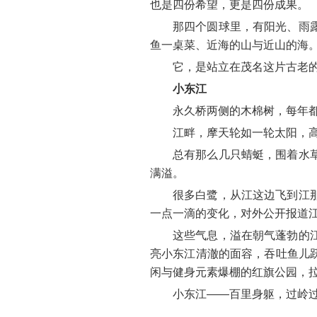
也是四份希望，更是四份成果。
那四个圆球里，有阳光、雨
鱼一桌菜、近海的山与近山的海
它，是站立在茂名这片古老
小东江
永久桥两侧的木棉树，每年
江畔，摩天轮如一轮太阳，
总有那么几只蜻蜓，围着水
满溢。
很多白鹭，从江这边飞到江
一点一滴的变化，对外公开报道
这些气息，溢在朝气蓬勃的
亮小东江清澈的面容，吞吐鱼儿
闲与健身元素爆棚的红旗公园，拉
小东江——百里身躯，过岭