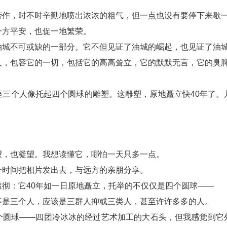
劳作，时不时辛勤地喷出浓浓的粗气，但一点也没有要停下来歇
一方平安，也促一地繁荣。
油城不可或缺的一部分。它不但见证了油城的崛起，也见证了油
人，包容它的一切，包括它的高高耸立，它的默默无言，它的臭
座三个人像托起四个圆球的雕塑。这雕塑，原地矗立快40年了。
望，也凝望。我想读懂它，哪怕一天只多一点。
一时间把相片发出去，与远方的亲朋分享。
彻：它40年如一日原地矗立，托举的不仅仅是四个圆球——
不是三个人，应该是三群人抑或三类人，甚至许许多多的人。
个圆球——四团冷冰冰的经过艺术加工的大石头，但我感觉到它