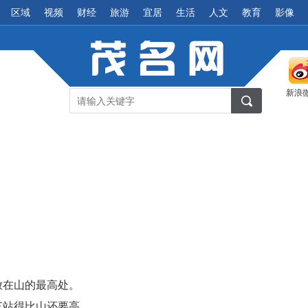
区域
视频
财经
旅游
宜居
生活
人文
教育
影像
新浪
放在山的最高处。
车站得比山还要高。