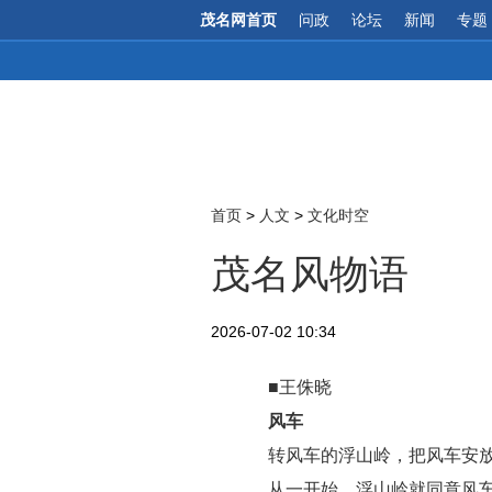
茂名网首页
问政
论坛
新闻
专题
首页
>
人文
>
文化时空
茂名风物语
2026-07-02 10:34
■王侏晓
风车
转风车的浮山岭，把风车安
从一开始，浮山岭就同意风