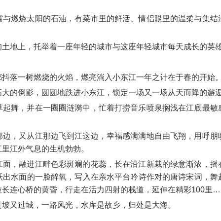
露与燃烧太阳的石油，有菜市里的鲜活、情侣眼里的温柔与集结
。
的土地上，托举着一座年轻的城市与这座年轻城市每天成长的英
都抖落一树燃烧的火焰，燃亮淌入小东江一年之计在于春的开始
高大的倒影，圆圆地跌进小东江，锁定一场又一场从天而降的邂
草起舞，并在一圈圈涟漪中，忙着打捞音乐喷泉搁浅在江底最敏
那边，又从江那边飞到江这边，幸福感满满地自由飞翔，用呼朋
江里江外气息的生机勃勃。
江面，融进江畔色彩斑斓的花蕊，长在沿江新栽的绿意渐浓，摇
跃出水面的一脸醉氧，写入在亲水平台吟诗作对的唐诗宋词，舞
长连心桥的黄昏，行走在活力四射的栈道，延伸在精彩100里…
过坡又过城，一路风光，水库是故乡，归处是大海。