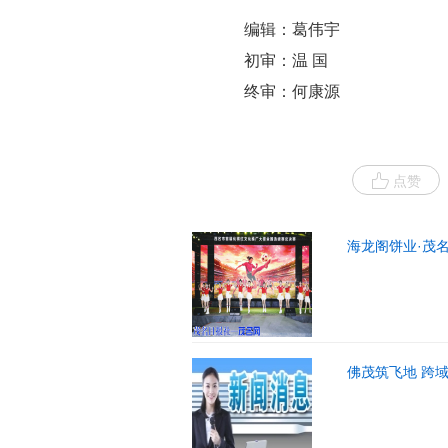
编辑：葛伟宇
初审：温 国
终审：何康源
点赞
海龙阁饼业·茂
佛茂筑飞地 跨