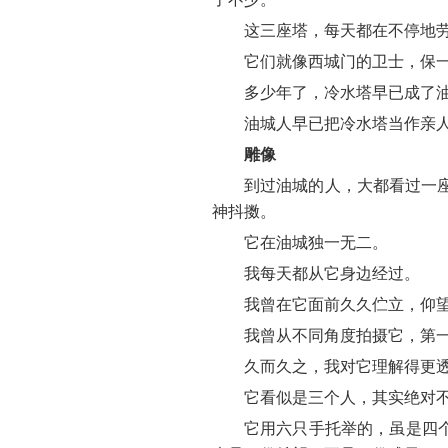
这三座塔，每天都在不停地
它们就像西城门的卫士，保
多少年了，冷水塔早已成了
油城人早已把冷水塔当作亲
雕像
到过油城的人，大都看过一
神抖擞。
它在油城独一无二。
我每天都从它身边经过。
我曾在它面前久久伫立，仰
我曾从不同角度拍摄它，第
久而久之，我对它理解得更透
它看似是三个人，其实绝对
它用六只手托举的，虽是四