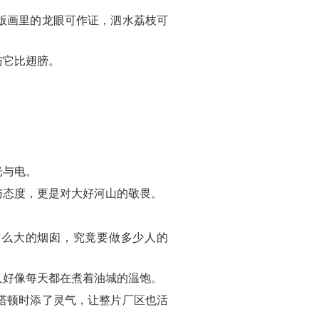
版画里的龙眼可作证，泗水荔枝可
与它比翅膀。
光与电。
与态度，更是对大好河山的敬畏。
这么大的烟囱，究竟要做多少人的
又好像每天都在煮着油城的温饱。
塔顿时添了灵气，让整片厂区也活