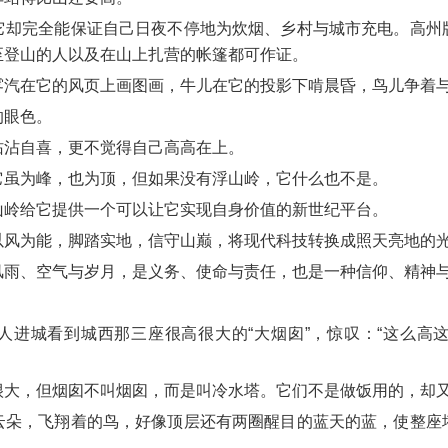
它却完全能保证自己日夜不停地为炊烟、乡村与城市充电。高州
至登山的人以及在山上扎营的帐篷都可作证。
雾汽在它的风页上画图画，牛儿在它的投影下啃晨昏，鸟儿争着
的眼色。
沾沾自喜，更不觉得自己高高在上。
它虽为峰，也为顶，但如果没有浮山岭，它什么也不是。
山岭给它提供一个可以让它实现自身价值的新世纪平台。
以风为能，脚踏实地，信守山巅，将现代科技转换成照天亮地的
风雨、空气与岁月，是义务、使命与责任，也是一种信仰、精神
人进城看到城西那三座很高很大的“大烟囱”，惊叹：“这么高
很大，但烟囱不叫烟囱，而是叫冷水塔。它们不是做饭用的，却
云朵，飞翔着的鸟，好像顶层还有两圈醒目的蓝天的蓝，使整座