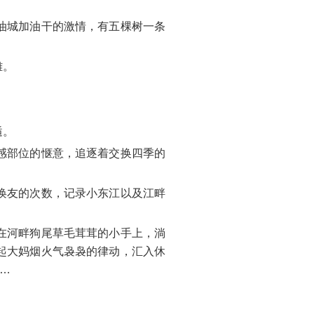
油城加油干的激情，有五棵树一条
雄。
。
逅。
感部位的惬意，追逐着交换四季的
唤友的次数，记录小东江以及江畔
在河畔狗尾草毛茸茸的小手上，淌
起大妈烟火气袅袅的律动，汇入休
…