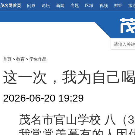
茂名网首页
问政
论坛
新闻
专题
区域
视频
财经
旅
首页
>
教育
>
学生作品
​这一次，我为自己
2026-06-20 19:29
茂名市官山学校 八（3
我常常羡慕有的人因