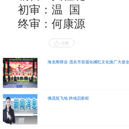
初审：温 国
终审：何康源
点赞
海龙阁饼业·茂名市首届化橘红文化推广大使
佛茂筑飞地 跨域启新程