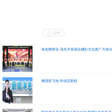
点赞
海龙阁饼业·茂名市首届化橘红文化推广大使
佛茂筑飞地 跨域启新程