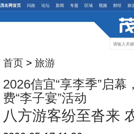
茂名网首页
问政
论坛
新闻
专题
区域
视频
财经
旅
首页
>
旅游
2026信宜“享李季”
费“李子宴”活动
八方游客纷至沓来 