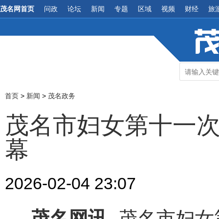
茂名网首页
问政
论坛
新闻
专题
区域
视频
财经
旅
首页
>
新闻
>
茂名政务
茂名市妇女第十一次
幕
2026-02-04 23:07
茂名网讯
茂名市妇女第