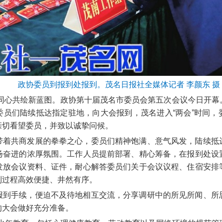
政协委员到报到处报到。茂名日报社全媒体记者 李颜东 摄
同心共绘新蓝图。政协第十届茂名市委员会第五次会议今日开幕
委员们陆续抵达指定驻地，向大会报到，茂名进入“两会”时间，
亲切看望委员，并致以诚挚问候。
带着共商发展的拳拳之心，委员们精神饱满、意气风发，陆续抵
扬奋进的浓厚氛围。工作人员提前部署、精心筹备，在报到处设
发放会议资料、证件，耐心解答委员们关于会议议程、住宿安排
到过程高效便捷、井然有序。
报到手续，便迫不及待地相互交流，分享调研中的所见所闻、所
的大会做好充分准备。