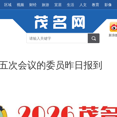
区域
视频
财经
旅游
宜居
生活
人文
教育
影像
新浪
五次会议的委员昨日报到