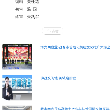
编辑：关杜花
初审：温 国
终审：朱武军
点赞
海龙阁饼业·茂名市首届化橘红文化推广大使
佛茂筑飞地 跨域启新程
我市举办茂名高岭土产业与技术国际交流座谈