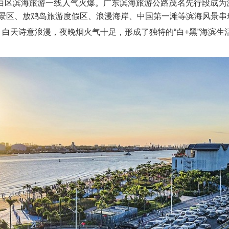
白区滨海旅游一线人气火爆。广东滨海旅游公路茂名先行段成为
岭风景区、放鸡岛旅游度假区、浪漫海岸、中国第一滩等滨海风景串
白天诗意浪漫，夜晚烟火气十足，形成了独特的“白+黑”海滨生