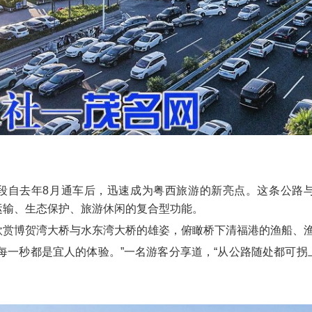
段自去年8月通车后，迅速成为粤西旅游的新亮点。这条公路
运输、生态保护、旅游休闲的复合型功能。
欣赏博贺湾大桥与水东湾大桥的雄姿，俯瞰桥下清福港的渔船、
每一秒都是宜人的体验。”一名游客分享道，“从公路随处都可