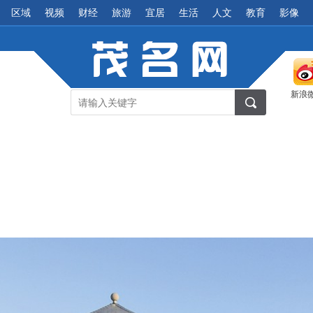
区域
视频
财经
旅游
宜居
生活
人文
教育
影像
新浪