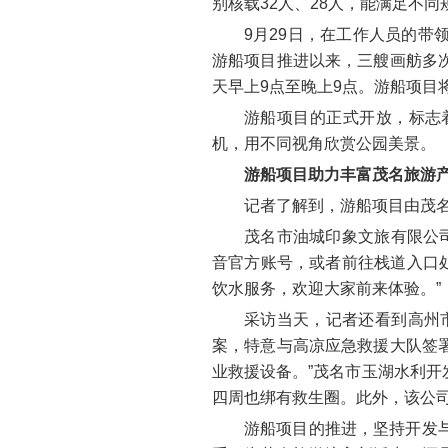
别核载32人、28人，能满足不
9月29日，在工作人员的
游船项目推进以来，三艘画舫多
天早上9点至晚上9点。游船项目
游船项目的正式开放，标志
机，用不同视角欣赏公园美景。
游船项目助力丰富茂名旅游
记者了解到，游船项目由茂
茂名市油城印象文旅有限公司
音官方账号，或者前往栈道入口处
饮水服务，欢迎大家前来体验。”
采访当天，记者还看到高州
案，特意与高凉应急救援大队签
业救援设备。”茂名市玉湖水利
四周也绑有救生圈。此外，该公司
游船项目的推进，坚持开发