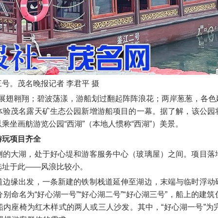
号。茂名晚报记者 李君平 摄
展翅翱翔；碧波荡漾，游船划过翻起阵阵浪花；两岸葱葱，各色
体验茂名露天矿生态公园新增游船项目的一幕。据了解，该公园
乘坐画舫游览公园“西湖”（本地人惯称“西湖”）美景。
游玩项目齐全
侧的大湖，处于好心堤和游客服务中心（玻璃屋）之间。项目落
选址于此——风浪比较小。
道边缘出发，一条新建的铁制栈道延伸至湖边，末端与临时浮动
别命名为“好心湖一号”“好心湖二号”“好心湖三号”，船上的建
内座椅为红木样式的两人或三人沙发。其中，“好心湖一号”为