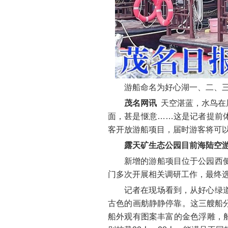
游船命名为好心湖一、二、三
茂名网讯
天空湛蓝，水鸟在
面，甚是惬意……这是记者提前
客开放游船项目，届时游客将可以
露天矿生态公园目前海陆空
新增的游船项目位于公园西
门多次开展相关调研工作，最终
记者在现场看到，从好心绿
古色的画舫静静停靠。这三艘船分
船外观有图案丰富的金色浮雕，船