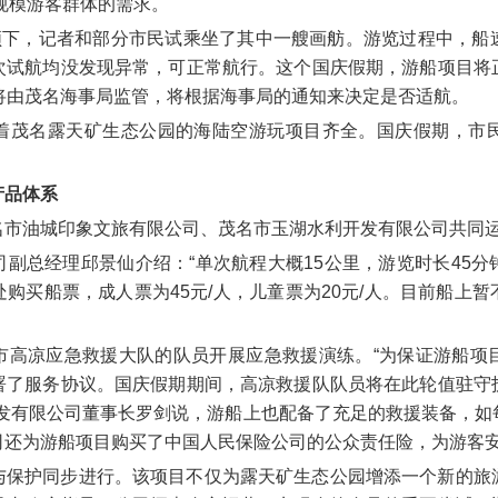
同规模游客群体的需求。
带领下，记者和部分市民试乘坐了其中一艘画舫。游览过程中，船
次试航均没发现异常，可正常航行。这个国庆假期，游船项目将
将由茂名海事局监管，将根据海事局的通知来决定是否适航。
着茂名露天矿生态公园的海陆空游玩项目齐全。国庆假期，市
产品体系
名市油城印象文旅有限公司、茂名市玉湖水利开发有限公司共同
副总经理邱景仙介绍：“单次航程大概15公里，游览时长45
购买船票，成人票为45元/人，儿童票为20元/人。目前船上
市高凉应急救援大队的队员开展应急救援演练。“为保证游船项
署了服务协议。国庆假期期间，高凉救援队队员将在此轮值驻守
开发有限公司董事长罗剑说，游船上也配备了充足的救援装备，如
还为游船项目购买了中国人民保险公司的公众责任险，为游客安
与保护同步进行。该项目不仅为露天矿生态公园增添一个新的旅