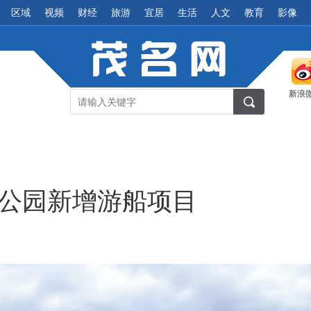
区域
视频
财经
旅游
宜居
生活
人文
教育
影像
新浪
态公园新增游船项目