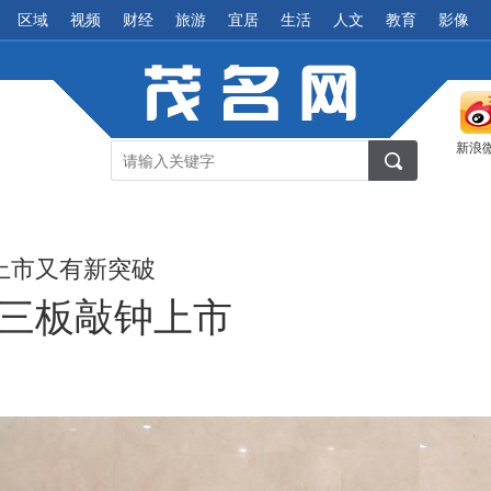
区域
视频
财经
旅游
宜居
生活
人文
教育
影像
新浪
上市又有新突破
三板敲钟上市