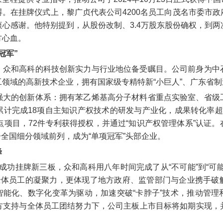
。在挂牌仪式上，黎广贞代表公司4200名员工向茂名市委市
心感谢。他特别提到，从股份改制、3.4万股东股份确权，到
方心血。
冠军”
，众和高科的科技创新实力与行业地位备受瞩目。公司前身为中
领域的高新技术企业，拥有国家级专精特新“小巨人”、广东省制
强大的创新体系：拥有苯乙烯基高分子材料省重点实验室、省级
计完成18项自主知识产权技术的研发与产业化，成果转化率超
点项目，72件专利获得授权，并通过“知识产权管理体系”认证
居全国细分领域前列，成为“单项冠军”头部企业。
峰
5年成功挂牌新三板，众和高科用八年时间完成了从“不可能”到“
与全体员工的凝聚力，更体现了地方政府、监管部门与企业携手破
智能化、数字化变革为驱动，加速突破“卡脖子”技术，推动管
方支持与全体员工团结努力下，公司主板上市目标将如期实现，