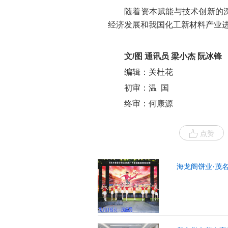
随着资本赋能与技术创新的
经济发展和我国化工新材料产业
文/图 通讯员 梁小杰 阮冰锋
编辑：关杜花
初审：温 国
终审：何康源
点赞
海龙阁饼业·茂