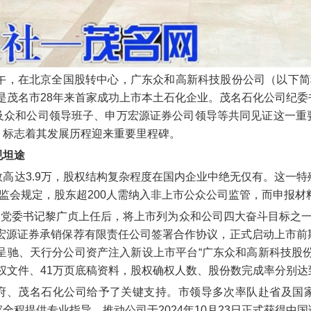
日上午，在北京全国股转中心，广东众和高新科技股份公司（以下简
。这是茂名市28年来首家成功上市本土石化企业。茂名石化公司纪
及众和公司领导班子、申万宏源证券公司领导等共同见证这一重
，标志着其发展历程迎来重要里程碑。
规坦途
高达3.9万，股权结构复杂程度在国内企业中绝无仅有。这一
证监会规定，股东超200人需纳入非上市公众公司监管，而申报
长、党委书记黎广贞上任后，将上市列为众和公司四大奋斗目标之一
万宏源证券承销保荐有限责任公司签署合作协议，正式启动上市
将呈驰、天行分公司资产注入新设上市平台“广东众和高新科技股
权文件、41万页底稿资料，股权确权人数、股份数完成率分别达到
府、茂名石化公司给予了关键支持。市领导多次率队赴省及国
全程提供专业指导，推动公司于2024年10月23日正式获得中