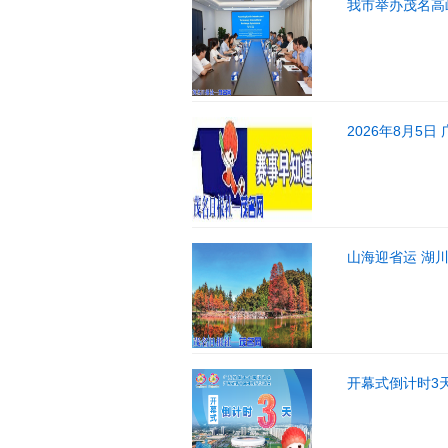
我市举办茂名高
2026年8月5
山海迎省运 湖
开幕式倒计时3天