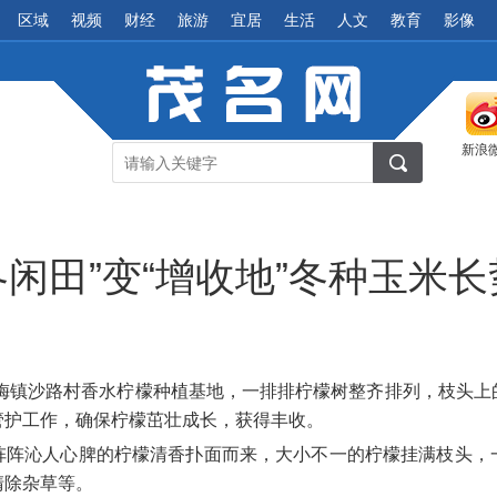
区域
视频
财经
旅游
宜居
生活
人文
教育
影像
新浪
冬闲田”变“增收地”冬种玉米
梅镇沙路村香水柠檬种植基地，一排排柠檬树整齐排列，枝头上
管护工作，确保柠檬茁壮成长，获得丰收。
阵阵沁人心脾的柠檬清香扑面而来，大小不一的柠檬挂满枝头，
清除杂草等。