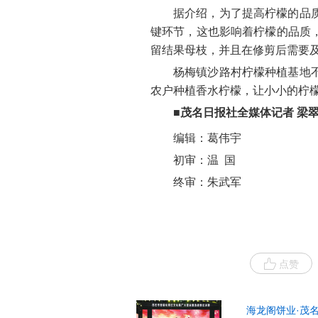
据介绍，为了提高柠檬的品
键环节，这也影响着柠檬的品质
留结果母枝，并且在修剪后需要
杨梅镇沙路村柠檬种植基地
农户种植香水柠檬，让小小的柠檬
■
茂名日报社全媒体记者 梁翠
编辑：葛伟宇
初审：温 国
终审：朱武军
点赞
海龙阁饼业·茂