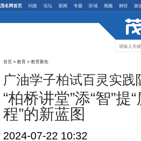
茂名网首页
问政
论坛
新闻
专题
区域
视频
财经
旅
首页
>
教育
>
教育聚焦
广油学子柏试百灵实践
“柏桥讲堂”添“智”提
程”的新蓝图
2024-07-22 10:32